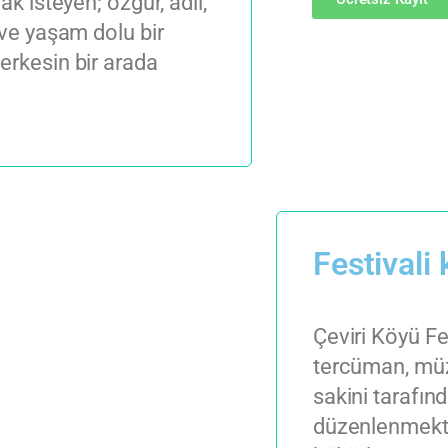
ak isteyen; özgür, adil,
 ve yaşam dolu bir
erkesin bir arada
Festivali
Çeviri Köyü Fes
tercüman, müz
sakini tarafın
düzenlenmekted