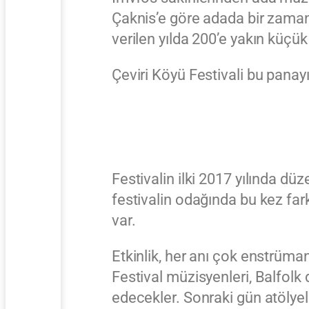
Çaknis’e göre adada bir zamanl
verilen yılda 200’e yakın küçü
Çeviri Köyü Festivali bu panay
Festivalin ilki 2017 yılında dü
festivalin odağında bu kez fark
var.
Etkinlik, her anı çok enstrümanl
Festival müzisyenleri, Balfolk
edecekler. Sonraki gün atölyel