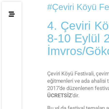
#Çeviri Köyü Fes
4. Çeviri Kö
8-10 Eylül 
İmvros/Gök
Çeviri Köyü Festivali, çevi
eğitmenleri ve ada ahalisi t
2017’de düzenlenen festiv
ÜCRETSİZ
‘dir.
Bu yıl da festival temaları