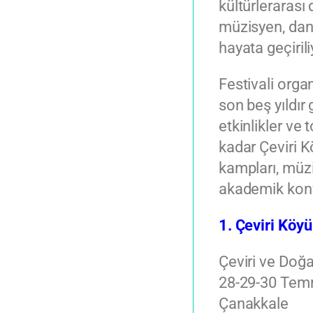
kültürlerarası
müzisyen, dans
hayata geçirili
Festivali orga
son beş yıldır
etkinlikler ve 
kadar Çeviri K
kampları, müzik
akademik konfe
amına buradan
1. Çeviri Köyü 
Çeviri ve Doğ
28-29-30 Tem
Çanakkale