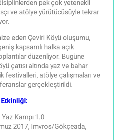
 disiplinlerden pek çok yetenekli
çı ve atölye yürütücüsüyle tekrar
yor.
nize eden Çeviri Köyü oluşumu,
 geniş kapsamlı halka açık
toplantılar düzenliyor. Bugüne
öyü çatısı altında yaz ve bahar
 festivalleri, atölye çalışmaları ve
ranslar gerçekleştirildi.
Etkinliği:
a Yaz Kampı 1.0
muz 2017, Imvros/Gökçeada,