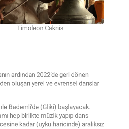
Timoleon Caknis
aranın ardından 2022’de geri dönen
erden oluşan yerel ve evrensel danslar
lenle Bademli’de (Gliki) başlayacak.
amı hep birlikte müzik yapıp dans
cesine kadar (uyku haricinde) aralıksız