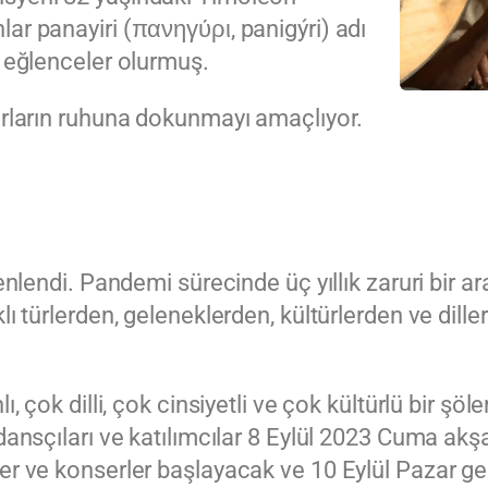
ar panayiri (πανηγύρι, panigýri) adı
k eğlenceler olurmuş.
ırların ruhuna dokunmayı amaçlıyor.
zenlendi. Pandemi sürecinde üç yıllık zaruri bir 
lı türlerden, geleneklerden, kültürlerden ve dill
ı, çok dilli, çok cinsiyetli ve çok kültürlü bir şö
 dansçıları ve katılımcılar 8 Eylül 2023 Cuma akş
er ve konserler başlayacak ve 10 Eylül Pazar ge