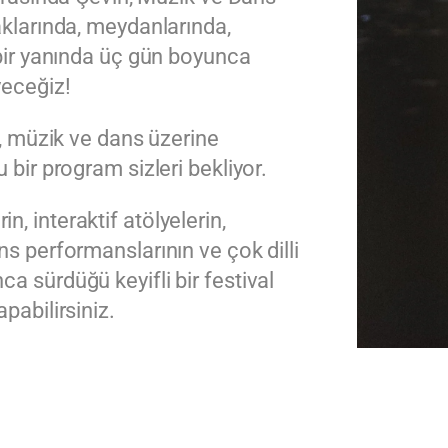
aklarında, meydanlarında,
 bir yanında üç gün boyunca
yeceğiz!
ri, müzik ve dans üzerine
 bir program sizleri bekliyor.
, interaktif atölyelerin,
ns performanslarının ve çok dilli
a sürdüğü keyifli bir festival
pabilirsiniz.
HERKESİN KATILIMINA AÇIK!