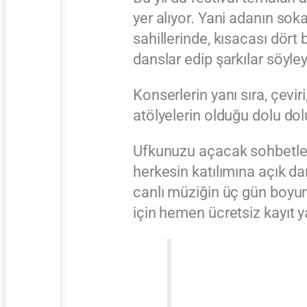
yer alıyor. Yani adanın sok
sahillerinde, kısacası dört
danslar edip şarkılar söyle
Konserlerin yanı sıra, çevi
atölyelerin olduğu dolu dolu
Ufkunuzu açacak sohbetlerin
herkesin katılımına açık da
canlı müziğin üç gün boyunc
için hemen ücretsiz kayıt ya
ÜCRETSİZ ve 