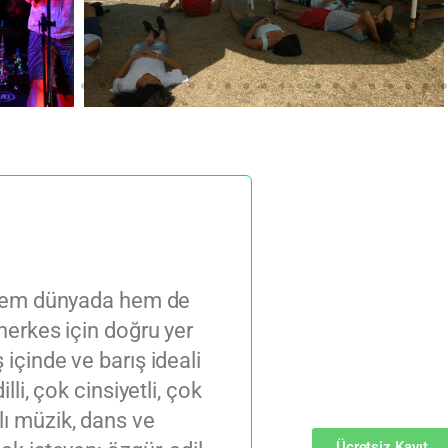
?
, hem dünyada hem de
 herkes için doğru yer
Bu muht
içinde ve barış ideali
kaçırmay
lli, çok cinsiyetli, çok
lı müzik, dans ve
Ücretsiz Kayıt