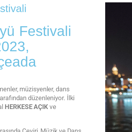
tivali
yü Festivali
2023,
çeada
rmenler, müzisyenler, dans
arafından düzenleniyor. İlki
al
HERKESE AÇIK
ve
 arasında Çeviri, Müzik ve Dans