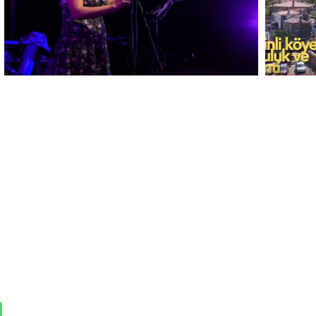
eşem buluşmayı
ın!